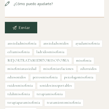
ansiedadmisofonía
ansiedadsonidos
ayudamisofonia
celiamisofonia
ladridosmisofonia
MEJORTRATAMIENTOMISOFONIA
misofonia
misofonianasiedad
misofoniarelaciones
odioruidos
odiosonidos
perrosmisofonia
psicologomisofonia
ruidosmisofonia
sonidosinsoportables
tdahmisofonia
terapiamisofonia
terapiaparamisofonia
tratamientomisofonia