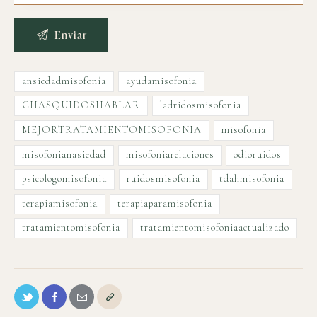
ansiedadmisofonía
ayudamisofonia
CHASQUIDOSHABLAR
ladridosmisofonia
MEJORTRATAMIENTOMISOFONIA
misofonia
misofonianasiedad
misofoniarelaciones
odioruidos
psicologomisofonia
ruidosmisofonia
tdahmisofonia
terapiamisofonia
terapiaparamisofonia
tratamientomisofonia
tratamientomisofoniaactualizado