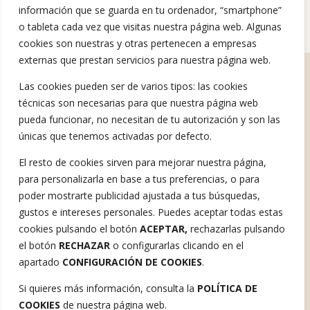
información que se guarda en tu ordenador, “smartphone”
o tableta cada vez que visitas nuestra página web. Algunas
cookies son nuestras y otras pertenecen a empresas
externas que prestan servicios para nuestra página web.
Opiniones tras la terapia
Las cookies pueden ser de varios tipos: las cookies
técnicas son necesarias para que nuestra página web
pueda funcionar, no necesitan de tu autorización y son las
únicas que tenemos activadas por defecto.
El resto de cookies sirven para mejorar nuestra página,
Ofrecemos ayuda Psicológica.​
Hablemos
para personalizarla en base a tus preferencias, o para
poder mostrarte publicidad ajustada a tus búsquedas,
Tratamiento misofonía
Sobre mí
Testimonios
Talleres
gustos e intereses personales. Puedes aceptar todas estas
cookies pulsando el botón
ACEPTAR,
rechazarlas pulsando
el botón
RECHAZAR
o configurarlas clicando en el
apartado
CONFIGURACIÓN DE COOKIES
.
Aviso Legal
Si quieres más información, consulta la
POLÍTICA DE
Política de privacidad
COOKIES
de nuestra página web.