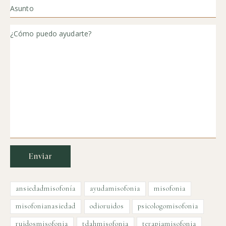
ansiedadmisofonía
ayudamisofonia
misofonia
misofonianasiedad
odioruidos
psicologomisofonia
ruidosmisofonia
tdahmisofonia
terapiamisofonia