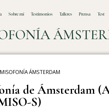
a
Sobre mí
Testimonios
Talleres
Prensa
Test
SOFONÍA ÁMSTE
 MISOFONÍA ÁMSTERDAM
onía de
Ámsterdam (A
MISO-S)