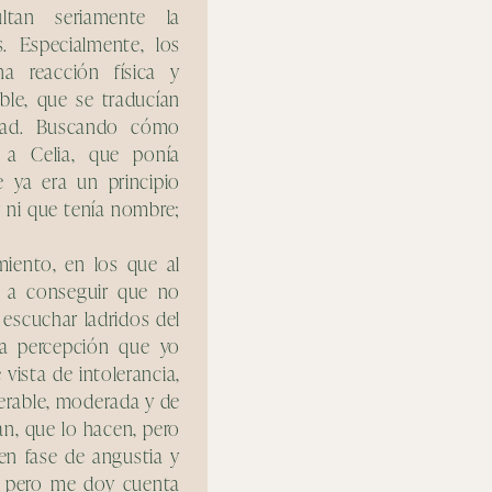
ltan seriamente la
cuando encontré a Celi
s. Especialmente, los
Celia desde un prime
a reacción física y
acompañar en todo e
le, que se traducían
estaba pasando un muy
idad. Buscando cómo
nada, pero gracias a Ce
é a Celia, que ponía
ver. Nunca tendré pala
 ya era un principio
su empatía, cercanía 
r ni que tenía nombre;
gracias Celia, porque 
más visible y todas
iento, en los que al
sabemos lo difícil que 
a a conseguir que no
 escuchar ladridos del
 la percepción que yo
vista de intolerancia,
olerable, moderada y de
n, que lo hacen, pero
en fase de angustia y
a, pero me doy cuenta