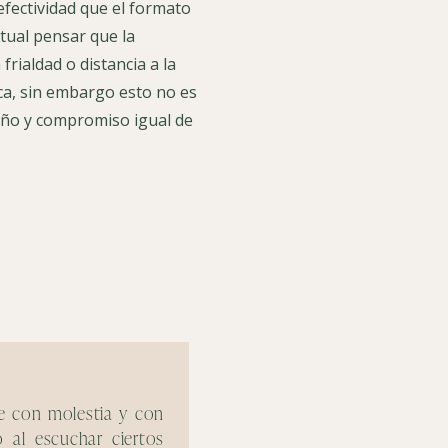
fectividad que el formato
itual pensar que la
frialdad o distancia a la
ca, sin embargo esto no es
ariño y compromiso igual de
e con molestia y con
La misofonía me a
o al escuchar ciertos
realmente el verdadero