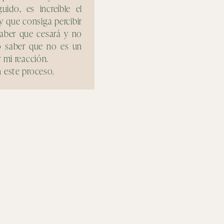
ido, es increíble el
 que consiga percibir
aber que cesará y no
do saber que no es un
 mi reacción.
 este proceso.