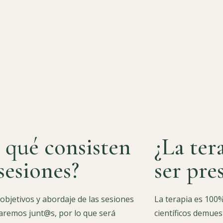
 qué consisten
¿La ter
 sesiones?
ser pre
 objetivos y abordaje de las sesiones
La terapia es 100%
aremos junt@s, por lo que será
científicos demues