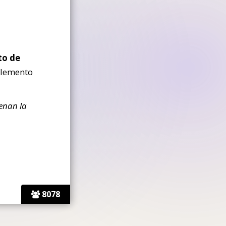
to de
elemento
enan la
8078