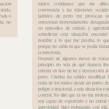
uación
ruidos cotidianos que me dificu
reído.
convivencia y las relaciones sociale
ayuda o
ladridos de perro me provocan un
la, no
emocional tremendamente desagradab
en episodios de enfado y agresiv
sobrellevar esta situación encontr
nombre a lo que me pasaba, lo que
porque no sabía ni que se podía trata
la misofonía.
Después de algunos meses de tratam
principio no veía de qué manera ib
entrara en fase de ira y destrucción al
perro, Cristina ha sabido modificar
tenía de los ruidos desde un punto de 
peligro e irracional, a una situación t
control. No diré que ya no me molesta
soy capaz de soportarlo y no entrar 
agresividad. Sigo trabajando con ell