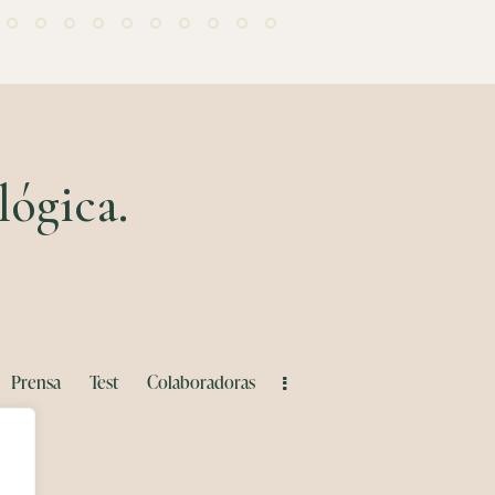
ógica.​
Prensa
Test
Colaboradoras