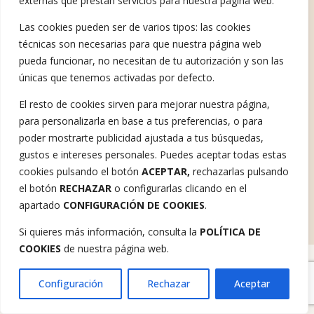
externas que prestan servicios para nuestra página web.
Las cookies pueden ser de varios tipos: las cookies
Ofrecemos ayuda Psicológica.​
Hablemos
técnicas son necesarias para que nuestra página web
pueda funcionar, no necesitan de tu autorización y son las
Tratamiento misofonía
Sobre mí
Testimonios
Talleres
únicas que tenemos activadas por defecto.
El resto de cookies sirven para mejorar nuestra página,
para personalizarla en base a tus preferencias, o para
poder mostrarte publicidad ajustada a tus búsquedas,
Aviso Legal
gustos e intereses personales. Puedes aceptar todas estas
cookies pulsando el botón
ACEPTAR,
rechazarlas pulsando
Política de privacidad
el botón
RECHAZAR
o configurarlas clicando en el
Política de cookies
apartado
CONFIGURACIÓN DE COOKIES
.
celiamisofonia.com © 2026 | Diseño:
TecnoQuatre
Si quieres más información, consulta la
POLÍTICA DE
COOKIES
de nuestra página web.
Configuración
Rechazar
Aceptar