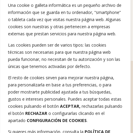
Una cookie o galleta informática es un pequeño archivo de
información que se guarda en tu ordenador, “smartphone”
o tableta cada vez que visitas nuestra página web. Algunas
cookies son nuestras y otras pertenecen a empresas
externas que prestan servicios para nuestra página web.
NOTICIAS
9 de octubre de 2024
Misofonía e Inteligencia ¿Qué relación existe?
Las cookies pueden ser de varios tipos: las cookies
técnicas son necesarias para que nuestra página web
pueda funcionar, no necesitan de tu autorización y son las
únicas que tenemos activadas por defecto.
El resto de cookies sirven para mejorar nuestra página,
Ofrecemos ayuda Psicológica.​
Hablemos
para personalizarla en base a tus preferencias, o para
poder mostrarte publicidad ajustada a tus búsquedas,
Tratamiento misofonía
Sobre mí
Testimonios
Talleres
gustos e intereses personales. Puedes aceptar todas estas
cookies pulsando el botón
ACEPTAR,
rechazarlas pulsando
el botón
RECHAZAR
o configurarlas clicando en el
apartado
CONFIGURACIÓN DE COOKIES
.
Aviso Legal
Si quieres más información, consulta la
POLÍTICA DE