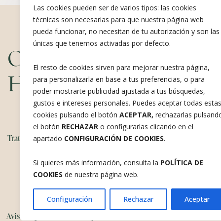
Las cookies pueden ser de varios tipos: las cookies
técnicas son necesarias para que nuestra página web
pueda funcionar, no necesitan de tu autorización y son las
únicas que tenemos activadas por defecto.
Ofrecemos ayuda Psicol
El resto de cookies sirven para mejorar nuestra página,
Hablemos
para personalizarla en base a tus preferencias, o para
poder mostrarte publicidad ajustada a tus búsquedas,
gustos e intereses personales. Puedes aceptar todas esta
cookies pulsando el botón
ACEPTAR,
rechazarlas pulsand
el botón
RECHAZAR
o configurarlas clicando en el
Tratamiento misofonía
Sobre mí
Testimonios
Talleres
apartado
CONFIGURACIÓN DE COOKIES
.
Si quieres más información, consulta la
POLÍTICA DE
COOKIES
de nuestra página web.
Configuración
Rechazar
Aceptar
Aviso Legal
Política de privacidad
Política de cookies