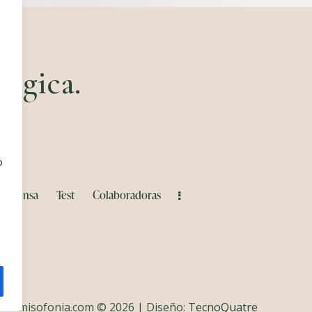
ógica.​
s
o
Prensa
Test
Colaboradoras
celiamisofonia.com © 2026 | Diseño:
TecnoQuatre